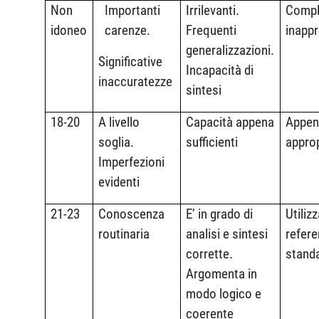
Non
Importanti
Irrilevanti.
Compl
idoneo
carenze.
Frequenti
inappr
generalizzazioni.
Significative
Incapacità di
inaccuratezze
sintesi
18-20
A livello
Capacità appena
Appen
soglia.
sufficienti
appro
Imperfezioni
evidenti
21-23
Conoscenza
E’ in grado di
Utilizz
routinaria
analisi e sintesi
refer
corrette.
stand
Argomenta in
modo logico e
coerente