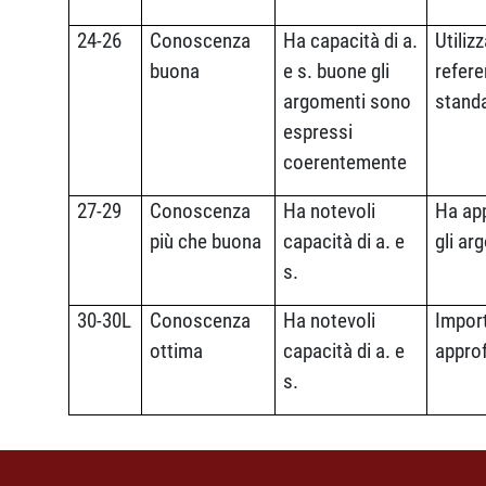
24-26
Conoscenza
Ha capacità di a.
Utilizz
buona
e s. buone gli
refer
argomenti sono
stand
espressi
coerentemente
27-29
Conoscenza
Ha notevoli
Ha ap
più che buona
capacità di a. e
gli ar
s.
30-30L
Conoscenza
Ha notevoli
Import
ottima
capacità di a. e
appro
s.