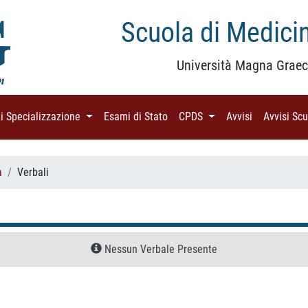
Scuola di Medicin
Università Magna Graec
di Specializzazione
(current)
Esami di Stato
(current)
CPDS
(current)
Avvisi
(current)
Avvisi Sc
a
Verbali
Nessun Verbale Presente