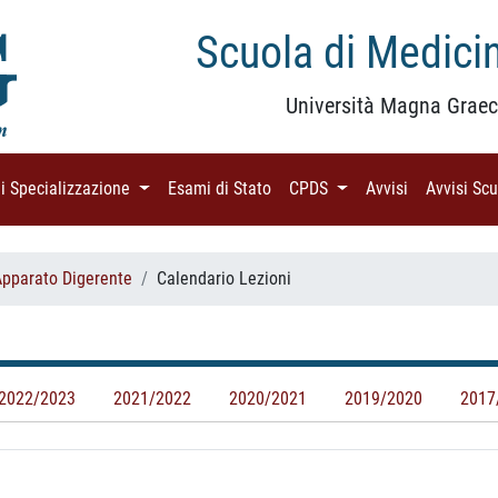
Scuola di Medicin
Università Magna Graec
di Specializzazione
(current)
Esami di Stato
(current)
CPDS
(current)
Avvisi
(current)
Avvisi Sc
Apparato Digerente
Calendario Lezioni
2022/2023
2021/2022
2020/2021
2019/2020
2017