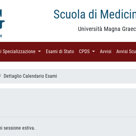
Scuola di Medicin
Università Magna Graec
di Specializzazione
(current)
Esami di Stato
(current)
CPDS
(current)
Avvisi
(current)
Avvisi Sc
Dettaglio Calendario Esami
mi sessione estiva.