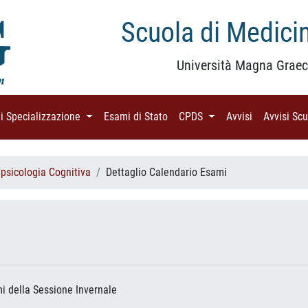
Scuola di Medicin
Università Magna Graec
di Specializzazione
(current)
Esami di Stato
(current)
CPDS
(current)
Avvisi
(current)
Avvisi Sc
 psicologia Cognitiva
Dettaglio Calendario Esami
ami della Sessione Invernale