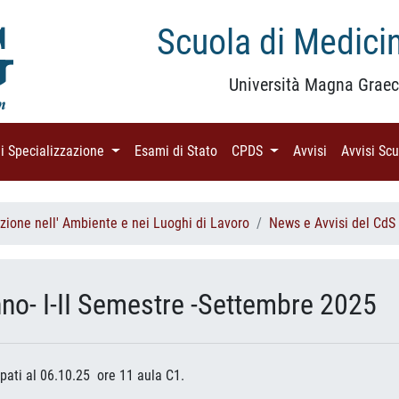
Scuola di Medicin
Università Magna Graec
di Specializzazione
(current)
Esami di Stato
(current)
CPDS
(current)
Avvisi
(current)
Avvisi Sc
zione nell' Ambiente e nei Luoghi di Lavoro
News e Avvisi del CdS
 anno- I-II Semestre -Settembre 2025
ipati al 06.10.25 ore 11 aula C1.