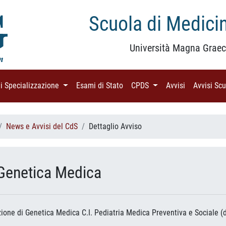
Scuola di Medicin
Università Magna Graec
di Specializzazione
(current)
Esami di Stato
(current)
CPDS
(current)
Avvisi
(current)
Avvisi Sc
News e Avvisi del CdS
Dettaglio Avviso
 Genetica Medica
ezione di Genetica Medica C.I. Pediatria Medica Preventiva e Sociale 