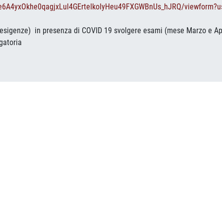
e6A4yxOkhe0qagjxLu
l4GErteIkoIyHeu49FXGWBnUs_
hJRQ/viewform?us
re esigenze) in presenza di COVID 19 svolgere esami (mese Marzo e Apr
gatoria