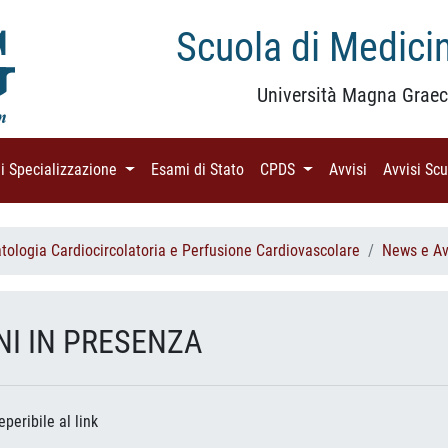
Scuola di Medicin
Università Magna Graec
di Specializzazione
(current)
Esami di Stato
(current)
CPDS
(current)
Avvisi
(current)
Avvisi Sc
atologia Cardiocircolatoria e Perfusione Cardiovascolare
News e Av
NI IN PRESENZA
eperibile al link