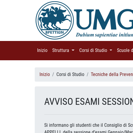
Inizio
(current)
Struttura
(current)
Corsi di Studio
(current)
Scuole 
Inizio
Corsi di Studio
Tecniche della Preven
AVVISO ESAMI SESSI
Si informano gli studenti che il Consiglio di S
APPELLI della sessione d’esami Gennaio/Marz