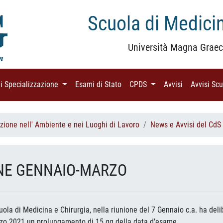
Scuola di Medicin
Università Magna Graec
di Specializzazione
(current)
Esami di Stato
(current)
CPDS
(current)
Avvisi
(current)
Avvisi Sc
zione nell' Ambiente e nei Luoghi di Lavoro
News e Avvisi del CdS
ONE GENNAIO-MARZO
cuola di Medicina e Chirurgia, nella riunione del 7 Gennaio c.a. ha de
o 2021 un prolungamento di 15 gg della data d’esame.