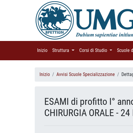
Inizio
(current)
Struttura
(current)
Corsi di Studio
(current)
Scuole 
Inizio
Avvisi Scuole Specializzazione
Detta
ESAMI di profitto I° ann
CHIRURGIA ORALE - 24 