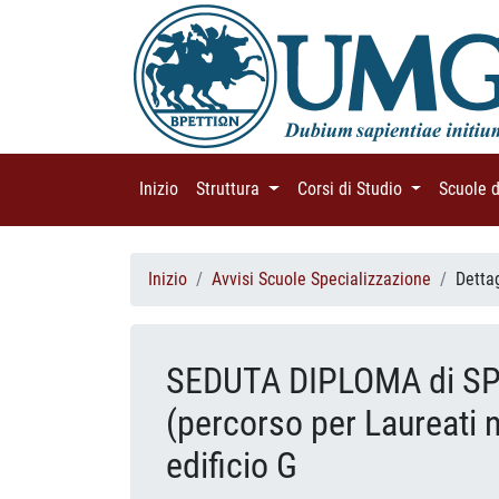
Inizio
(current)
Struttura
(current)
Corsi di Studio
(current)
Scuole 
Inizio
Avvisi Scuole Specializzazione
Detta
SEDUTA DIPLOMA di SP
(percorso per Laureati n
edificio G