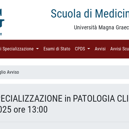
Scuola di Medicin
Università Magna Graec
di Specializzazione
(current)
Esami di Stato
(current)
CPDS
(current)
Avvisi
(current)
Avvisi Sc
glio Avviso
ECIALIZZAZIONE in PATOLOGIA CLI
025 ore 13:00