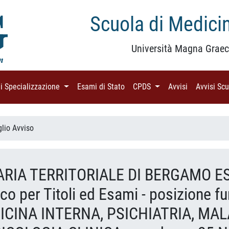
Scuola di Medicin
Università Magna Graec
di Specializzazione
(current)
Esami di Stato
(current)
CPDS
(current)
Avvisi
(current)
Avvisi Sc
glio Avviso
IA TERRITORIALE DI BERGAMO EST 
o per Titoli ed Esami - posizione fu
EDICINA INTERNA, PSICHIATRIA, MAL