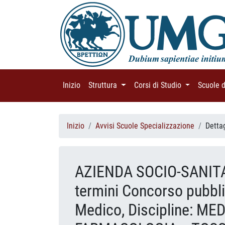
Inizio
(current)
Struttura
(current)
Corsi di Studio
(current)
Scuole 
Inizio
Avvisi Scuole Specializzazione
Detta
AZIENDA SOCIO-SANITAR
termini Concorso pubblic
Medico, Discipline: M